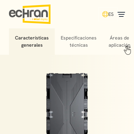
ES
Características
Especificaciones
Áreas de
generales
técnicas
aplicación
The use of LED screens in the concert world plays a