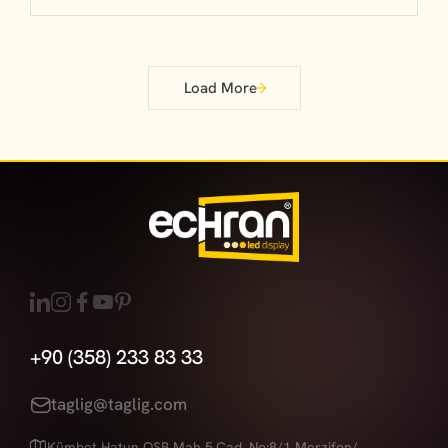
Load More
+90 (358) 233 83 33
taglig@taglig.com
Kümbet Hatun OSB Mah 5.Cad. No:8/1 Merzifon/