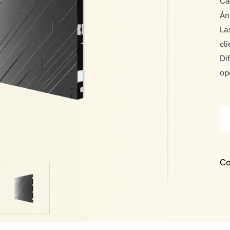
Ca
Án
La
cli
Di
op
Co