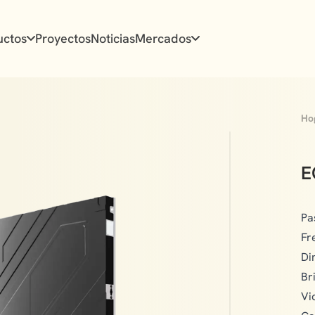
uctos
Proyectos
Noticias
Mercados
Ho
E
Pa
Fr
Di
Br
Vi