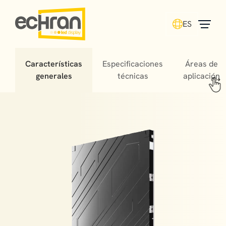
ES
Características
Especificaciones
Áreas de
generales
técnicas
aplicación
The use of LED screens in the concert world plays a